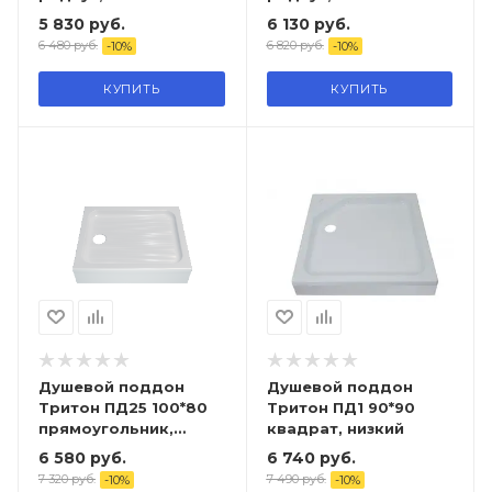
5 830
руб.
6 130
руб.
6 480
руб.
6 820
руб.
-
10
%
-
10
%
КУПИТЬ
КУПИТЬ
Душевой поддон
Душевой поддон
Тритон ПД25 100*80
Тритон ПД1 90*90
прямоугольник,
квадрат, низкий
низкий
6 580
руб.
6 740
руб.
7 320
руб.
7 490
руб.
-
10
%
-
10
%