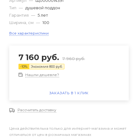
Артикул
—
Щ0000014391
Тип
—
душевой поддон
Гарантия
—
5 лет
Ширина, см
—
100
Все характеристики
7 160
руб.
7 960
руб.
-
10
%
Экономия
800
руб.
Нашли дешевле?
ЗАКАЗАТЬ В 1 КЛИК
Рассчитать доставку
Цена действительна только для интернет-магазина и может
отличаться от цен в розничных магазинах