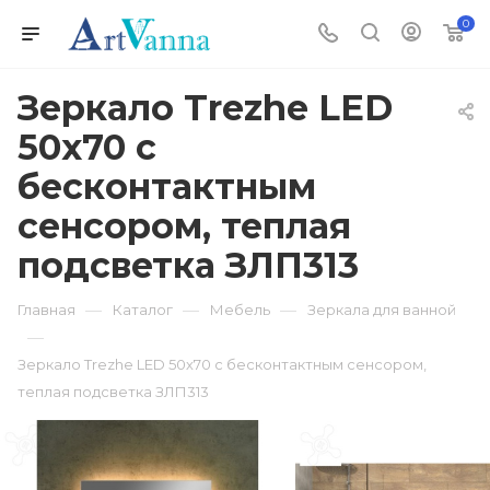
0
Зеркало Trezhe LED
50х70 с
бесконтактным
сенсором, теплая
подсветка ЗЛП313
—
—
—
Главная
Каталог
Мебель
Зеркала для ванной
—
Зеркало Trezhe LED 50х70 с бесконтактным сенсором,
теплая подсветка ЗЛП313