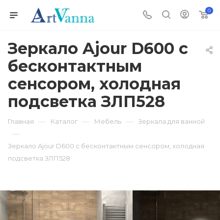
0
Зеркало Ajour D600 с
бесконтактным
сенсором, холодная
подсветка ЗЛП528
—
—
—
Главная
Каталог
Мебель
Зеркала для ванной
—
Зеркало Ajour D600 с бесконтактным сенсором, холодная
подсветка ЗЛП528