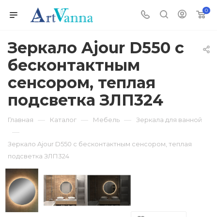
0
Зеркало Ajour D550 с
бесконтактным
сенсором, теплая
подсветка ЗЛП324
—
—
—
Главная
Каталог
Мебель
Зеркала для ванной
—
Зеркало Ajour D550 с бесконтактным сенсором, теплая
подсветка ЗЛП324