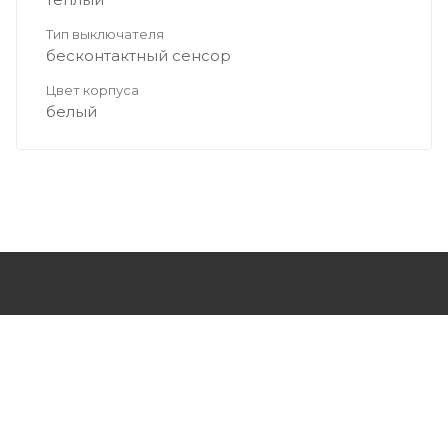
Тип выключателя
бесконтактный сенсор
Цвет корпуса
белый
О КОМПАНИИ
КАК КУПИТЬ
СТАТЬИ
ПРОИЗВОДИТЕЛИ
КОНТАКТЫ
КАРТА САЙТА