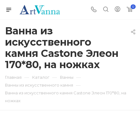
0
Ванна из
искусственного
камня Castone Элеон
170*80, на ножках
—
—
—
Главная
Каталог
Ванны
—
Ванны из искусственного камня
Ванна из искусственного камня Castone Элеон 170*80, на
ножках