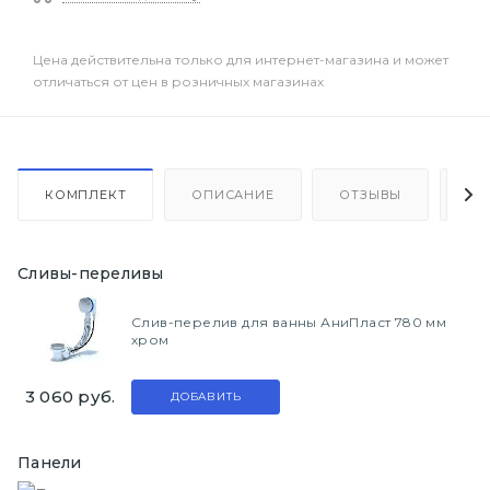
Цена действительна только для интернет-магазина и может
отличаться от цен в розничных магазинах
КОМПЛЕКТ
ОПИСАНИЕ
ОТЗЫВЫ
КА
Сливы-переливы
Слив-перелив для ванны АниПласт 780 мм
хром
3 060
руб.
ДОБАВИТЬ
Панели