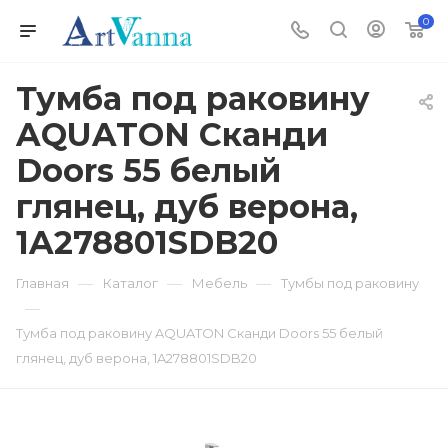
0
Тумба под раковину
AQUATON Сканди
Doors 55 белый
глянец, дуб верона,
1A278801SDB20
—
—
—
Главная
Каталог
Мебель
Тумбы под раковину
—
Тумба под раковину AQUATON Сканди Doors 55 белый
глянец, дуб верона, 1A278801SDB20