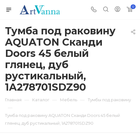
0
Тумба под раковину
AQUATON Сканди
Doors 45 белый
глянец, дуб
рустикальный,
1A278701SDZ90
—
—
—
Главная
Каталог
Мебель
Тумбы под раковину
—
Тумба под раковину AQUATON Сканди Doors 45 белый
глянец, дуб рустикальный, 1A278701SDZ90