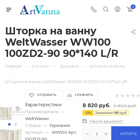
0
Шторка на ванну
WeltWasser WW100
100ZD2-90 90*140 L/R
—
—
—
Главная
Каталог
Душевая
Шторки на ванну
—
Шторка на ванну WeltWasser WW100 100ZD2-90 90*140 L/R
ОТЛОЖИТЬ
СРАВНИТЬ
Характеристики
8 820
руб.
9 800
руб.
Производитель
—
-
10
%
Экономия
980
руб.
WeltWasser
Нашли дешевле?
Страна
—
Германия
Артикул
—
WW100 Арт.
КУПИТЬ
100ZD2-90