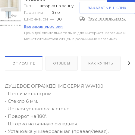
Тип
—
шторка на ванну
ЗАКАЗАТЬ В 1 КЛИК
Гарантия
—
5 лет
Рассчитать доставку
Ширина, см
—
90
Все характеристики
Цена действительна только для интернет-магазина и
может отличаться от цен в розничных магазинах
ОПИСАНИЕ
ОТЗЫВЫ
КАК КУПИТЬ
О
ДУШЕВОЕ ОГРАЖДЕНИЕ СЕРИЯ WW100
- Петли метал хром.
- Стекло 6 мм.
- Легкая установка к стене.
- Поворот на 180'.
- Шторка на ванную складная.
- Установка универсальная (правая/левая).