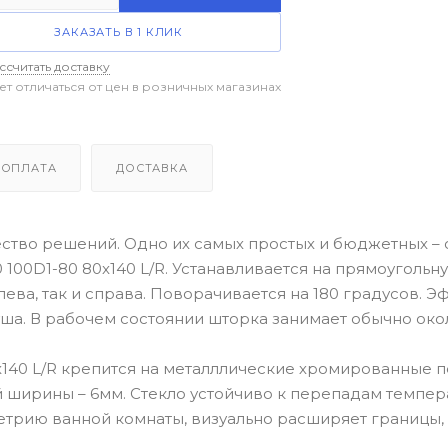
ЗАКАЗАТЬ В 1 КЛИК
ссчитать доставку
ет отличаться от цен в розничных магазинах
ОПЛАТА
ДОСТАВКА
ство решений. Одно их самых простых и бюджетных –
 100D1-80 80x140 L/R. Устанавливается на прямоуголь
ева, так и справа. Поворачивается на 180 градусов. Э
ша. В рабочем состоянии шторка занимает обычно око
140 L/R крепится на металллические хромированные п
 ширины – 6мм. Стекло устойчиво к перепадам темпер
трию ванной комнаты, визуально расширяет границы, д