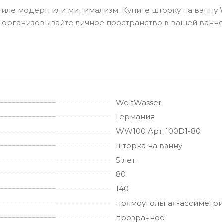
тиле модерн или минимализм. Купите шторку на ванну W
и организовывайте личное пространство в вашей ванно
WeltWasser
Германия
WW100 Арт. 100D1-80
шторка на ванну
5 лет
80
140
прямоугольная-ассиметр
прозрачное