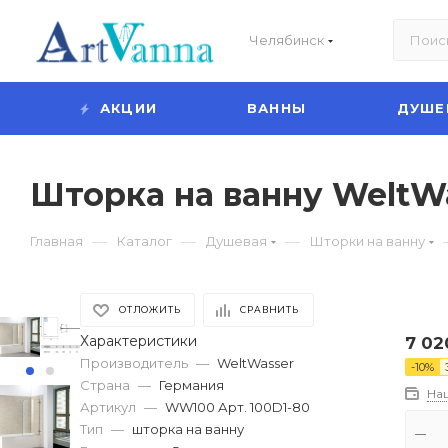
Челябинск
АКЦИИ
ВАННЫ
ДУШЕ
Шторка на ванну WeltWa
—
—
—
Главная
Каталог
Душевая
Шторки на ванну
ОТЛОЖИТЬ
СРАВНИТЬ
Характеристики
7 02
Производитель
—
WeltWasser
-
10
%
Страна
—
Германия
На
Артикул
—
WW100 Арт. 100D1-80
Тип
—
шторка на ванну