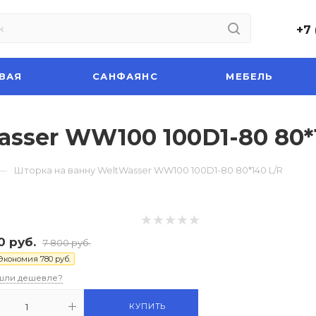
+7 
ВАЯ
САНФАЯНС
МЕБЕЛЬ
sser WW100 100D1-80 80*
—
Шторка на ванну WeltWasser WW100 100D1-80 80*140 L/R
0
руб.
7 800
руб.
Экономия
780
руб.
шли дешевле?
КУПИТЬ