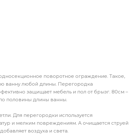
 односекционное поворотное ограждение. Такое,
ную ванну любой длины. Перегородка
ффективно защищает мебель и пол от брызг. 80см –
ло половины длины ванны.
етли. Для перегородки используется
атур и мелким повреждениям. А очищается струей
обавляет воздуха и света.