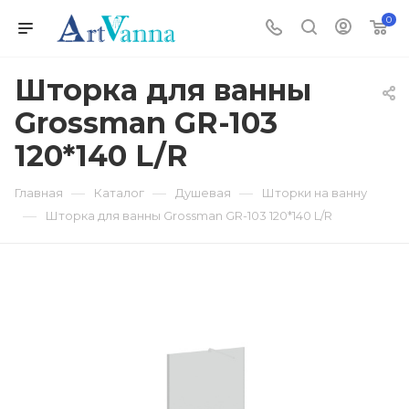
0
Шторка для ванны
Grossman GR-103
120*140 L/R
—
—
—
Главная
Каталог
Душевая
Шторки на ванну
—
Шторка для ванны Grossman GR-103 120*140 L/R