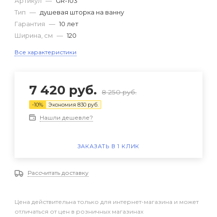
Артикул
—
GR-103
Тип
—
душевая шторка на ванну
Гарантия
—
10 лет
Ширина, см
—
120
Все характеристики
7 420
руб.
8 250
руб.
-
10
%
Экономия
830
руб.
Нашли дешевле?
ЗАКАЗАТЬ В 1 КЛИК
Рассчитать доставку
Цена действительна только для интернет-магазина и может
отличаться от цен в розничных магазинах