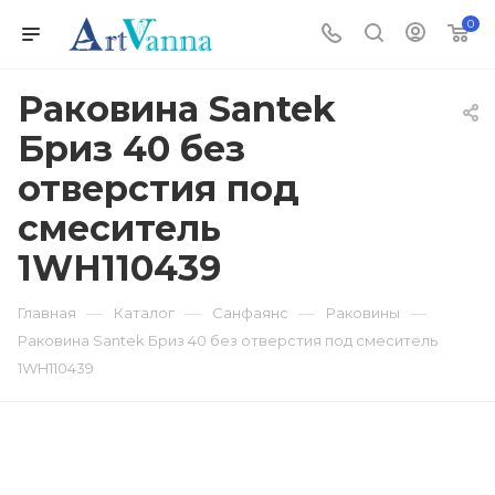
0
Раковина Santek
Бриз 40 без
отверстия под
смеситель
1WH110439
—
—
—
—
Главная
Каталог
Санфаянс
Раковины
Раковина Santek Бриз 40 без отверстия под смеситель
1WH110439