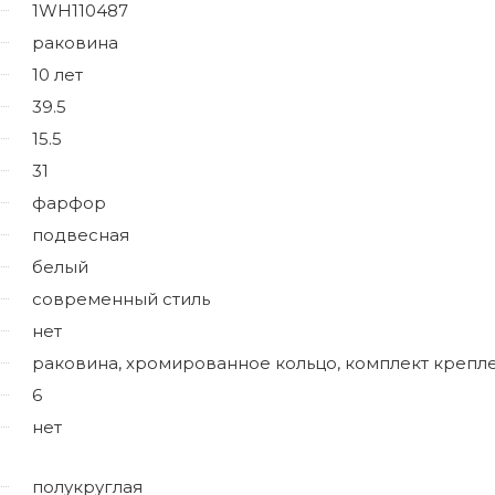
1WH110487
раковина
10 лет
39.5
15.5
31
фарфор
подвесная
белый
современный стиль
нет
раковина, хромированное кольцо, комплект крепл
6
нет
полукруглая