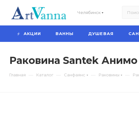
Челябинск
АКЦИИ
ВАННЫ
ДУШЕВАЯ
СА
Раковина Santek Анимо
—
—
—
—
Главная
Каталог
Санфаянс
Раковины
Ра