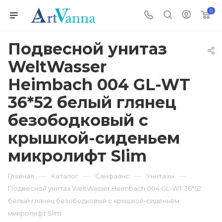
0
Подвесной унитаз
WeltWasser
Heimbach 004 GL-WT
36*52 белый глянец
безободковый с
крышкой-сиденьем
микролифт Slim
—
—
—
—
Главная
Каталог
Санфаянс
Унитазы
Подвесной унитаз WeltWasser Heimbach 004 GL-WT 36*52
белый глянец безободковый с крышкой-сиденьем
микролифт Slim