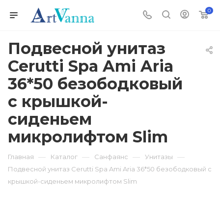
0
Подвесной унитаз
Cerutti Spa Ami Aria
36*50 безободковый
с крышкой-
сиденьем
микролифтом Slim
—
—
—
—
Главная
Каталог
Санфаянс
Унитазы
Подвесной унитаз Cerutti Spa Ami Aria 36*50 безободковый с
крышкой-сиденьем микролифтом Slim