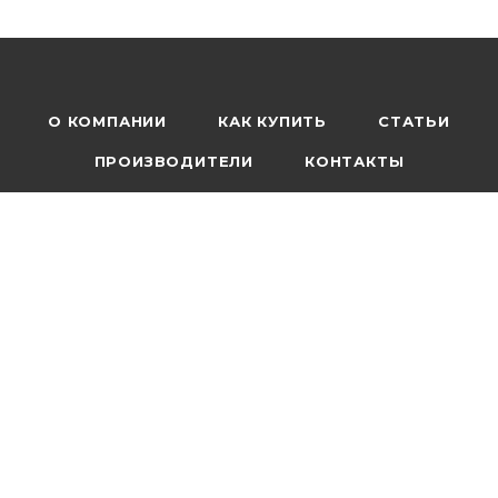
О КОМПАНИИ
КАК КУПИТЬ
СТАТЬИ
ПРОИЗВОДИТЕЛИ
КОНТАКТЫ
КАРТА САЙТА
+7 (351) 248-00-30
ЗАКАЗАТЬ ЗВОНОК
info@artvanna.ru
ПОДПИСАТЬСЯ НА РАССЫЛКУ
ПОЛИТИКА КОНФИДЕНЦИАЛЬНОСТИ