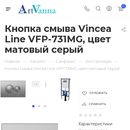
0
Кнопка смыва Vincea
Line VFP-731MG, цвет
матовый серый
—
—
—
—
Главная
Каталог
Санфаянс
Инсталляции
Кнопка смыва Vincea Line VFP-731MG, цвет матовый серый
ОТЛОЖИТЬ
СРАВНИТЬ
Характеристики