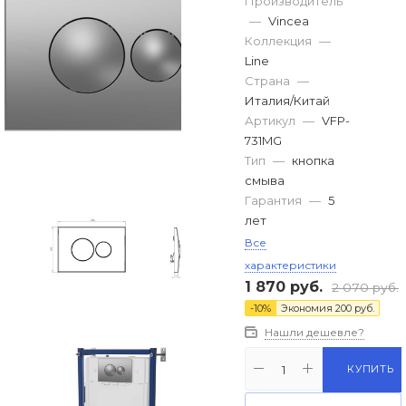
Производитель
—
Vincea
Коллекция
—
Line
Страна
—
Италия/Китай
Артикул
—
VFP-
731MG
Тип
—
кнопка
смыва
Гарантия
—
5
лет
Все
характеристики
1 870
руб.
2 070
руб.
-
10
%
Экономия
200
руб.
Нашли дешевле?
КУПИТЬ