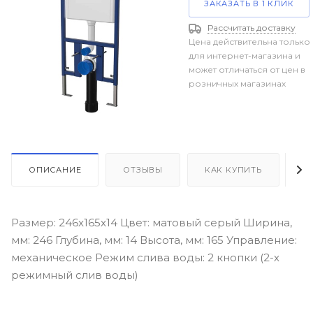
ЗАКАЗАТЬ В 1 КЛИК
Рассчитать доставку
Цена действительна только
для интернет-магазина и
может отличаться от цен в
розничных магазинах
ОПИСАНИЕ
ОТЗЫВЫ
КАК КУПИТЬ
О
Размер: 246x165x14 Цвет: матовый серый Ширина,
мм: 246 Глубина, мм: 14 Высота, мм: 165 Управление:
механическое Режим слива воды: 2 кнопки (2-х
режимный слив воды)