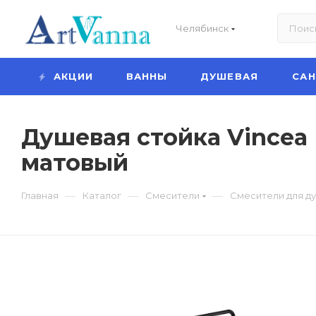
Челябинск
АКЦИИ
ВАННЫ
ДУШЕВАЯ
СА
Душевая стойка Vincea
матовый
—
—
—
Главная
Каталог
Смесители
Смесители для д