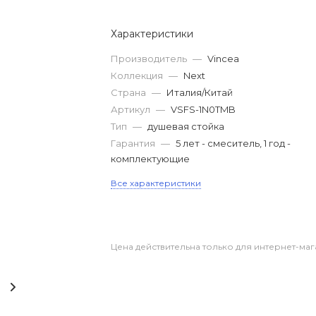
Характеристики
Производитель
—
Vincea
Коллекция
—
Next
Страна
—
Италия/Китай
Артикул
—
VSFS-1N0TMB
Тип
—
душевая стойка
Гарантия
—
5 лет - смеситель, 1 год -
комплектующие
Все характеристики
Цена действительна только для интернет-маг