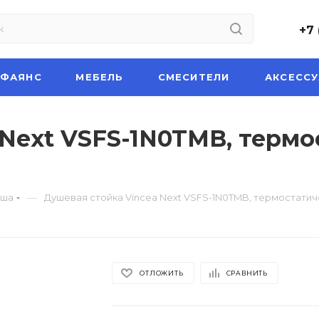
+7 
НФАЯНС
МЕБЕЛЬ
СМЕСИТЕЛИ
АКСЕСС
 Next VSFS-1N0TMB, термо
—
уша
Душевая стойка Vincea Next VSFS-1N0TMB, термостати
ОТЛОЖИТЬ
СРАВНИТЬ