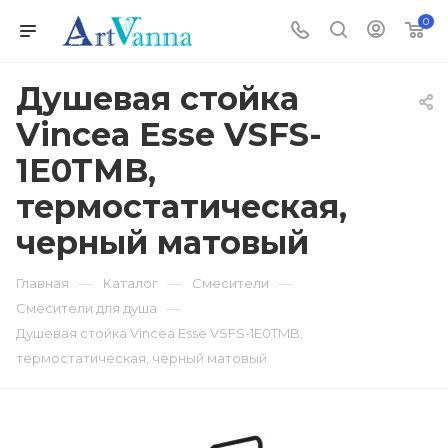
0
Душевая стойка
Vincea Esse VSFS-
1E0TMB,
термостатическая,
черный матовый
—
—
—
Главная
Каталог
Смесители
—
Смесители для душа
Душевая стойка Vincea Esse VSFS-1E0TMB,
термостатическая, черный матовый