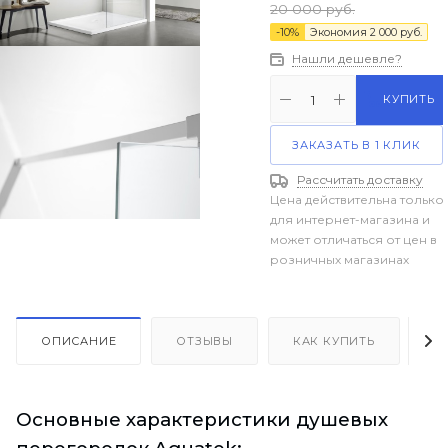
20 000
руб.
-
10
%
Экономия
2 000
руб.
Нашли дешевле?
КУПИТЬ
ЗАКАЗАТЬ В 1 КЛИК
Рассчитать доставку
Цена действительна только
для интернет-магазина и
может отличаться от цен в
розничных магазинах
ОПИСАНИЕ
ОТЗЫВЫ
КАК КУПИТЬ
О
Основные характеристики душевых