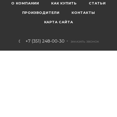
О КОМПАНИИ
КАК КУПИТЬ
СТАТЬИ
ПРОИЗВОДИТЕЛИ
КОНТАКТЫ
КАРТА САЙТА
+7 (351) 248-00-30
ЗАКАЗАТЬ ЗВОНОК
info@artvanna.ru
ПОДПИСАТЬСЯ НА РАССЫЛКУ
ПОЛИТИКА КОНФИДЕНЦИАЛЬНОСТИ