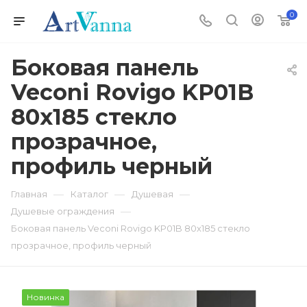
0
Боковая панель
Veconi Rovigo KP01B
80х185 стекло
прозрачное,
профиль черный
—
—
—
Главная
Каталог
Душевая
—
Душевые ограждения
Боковая панель Veconi Rovigo KP01B 80х185 стекло
прозрачное, профиль черный
Новинка