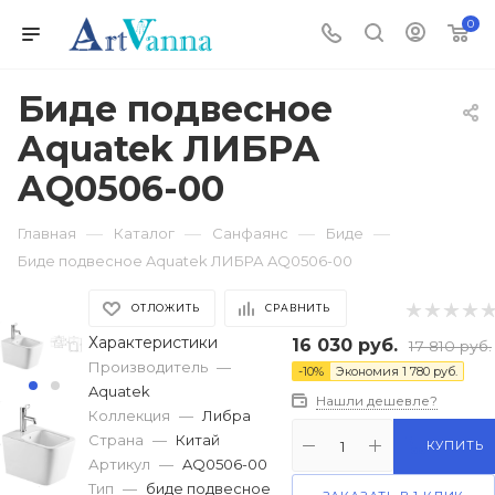
0
Биде подвесное
Aquatek ЛИБРА
AQ0506-00
—
—
—
—
Главная
Каталог
Санфаянс
Биде
Биде подвесное Aquatek ЛИБРА AQ0506-00
ОТЛОЖИТЬ
СРАВНИТЬ
Характеристики
16 030
руб.
17 810
руб.
Производитель
—
-
10
%
Экономия
1 780
руб.
Aquatek
Нашли дешевле?
Коллекция
—
Либра
Страна
—
Китай
КУПИТЬ
Артикул
—
AQ0506-00
Тип
—
биде подвесное