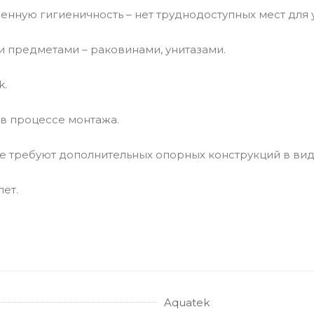
нную гигиеничность – нет труднодоступных мест для 
и предметами – раковинами, унитазами.
k.
в процессе монтажа.
е требуют дополнительных опорных конструкций в вид
лет.
Aquatek