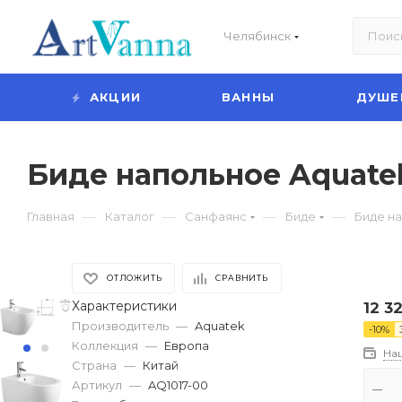
Челябинск
АКЦИИ
ВАННЫ
ДУШЕ
Биде напольное Aquate
—
—
—
—
Главная
Каталог
Санфаянс
Биде
Биде н
ОТЛОЖИТЬ
СРАВНИТЬ
Характеристики
12 3
Производитель
—
Aquatek
-
10
%
Коллекция
—
Европа
На
Страна
—
Китай
Артикул
—
AQ1017-00