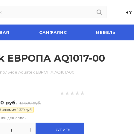
+7 
ВАЯ
САНФАЯНС
МЕБЕЛЬ
k ЕВРОПА AQ1017-00
апольное Aquatek ЕВРОПА AQ1017-00
20
руб.
13 690
руб.
Экономия
1 370
руб.
шли дешевле?
КУПИТЬ