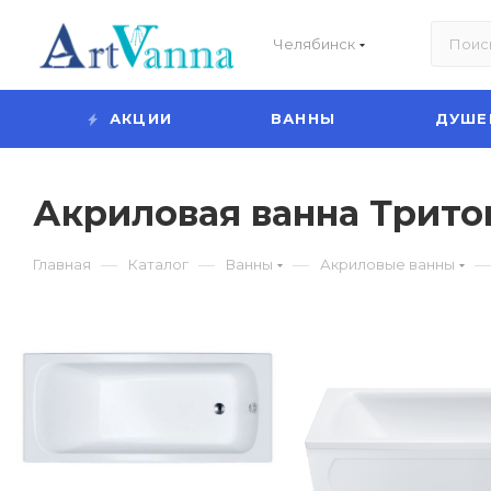
Челябинск
АКЦИИ
ВАННЫ
ДУШЕ
Акриловая ванна Трито
—
—
—
—
Главная
Каталог
Ванны
Акриловые ванны