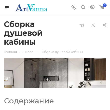
0
Сборка
душевой
кабины
—
—
Главная
Блог
Сборка душевой кабины
Содержание