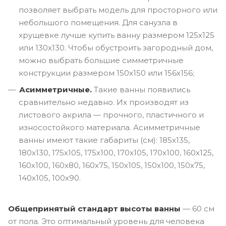
позволяет выбрать модель для просторного или
небольшого помещения. Для санузла в
хрущевке лучше купить ванну размером 125х125
или 130х130. Чтобы обустроить загородный дом,
можно выбрать большие симметричные
конструкции размером 150х150 или 156х156;
Асимметричные.
Такие ванны появились
сравнительно недавно. Их производят из
листового акрила — прочного, пластичного и
износостойкого материала. Асимметричные
ванны имеют такие габариты (см): 185х135,
180х130, 175х105, 175х100, 170х105, 170х100, 160х125,
160х100, 160х80, 160х75, 150х105, 150х100, 150х75,
140х105, 100х90.
Общепринятый стандарт высоты ванны
— 60 см
от пола. Это оптимальный уровень для человека