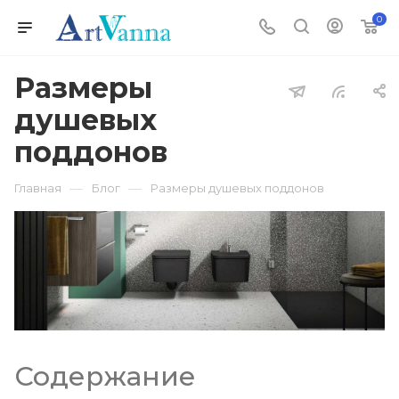
0
Размеры
душевых
поддонов
—
—
Главная
Блог
Размеры душевых поддонов
Содержание