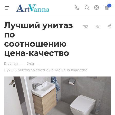
0
Лучший унитаз
по
соотношению
цена-качество
—
—
Главная
Блог
Лучший унитаз по соотношению цена-качество