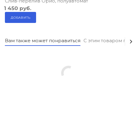
Слив-перелив Орио, полуавтомат
1 450
руб.
ДОБАВИТЬ
Вам также может понравиться
С этим товаром поку